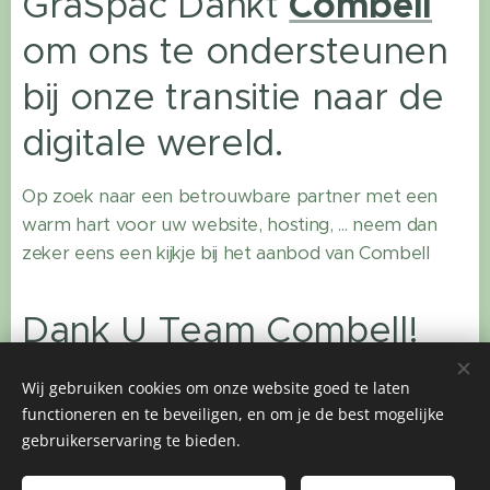
GraSpac Dankt
Combell
om ons te ondersteunen
bij onze transitie naar de
digitale wereld.
Op zoek naar een betrouwbare partner met een
warm hart voor uw website, hosting, ... neem dan
zeker eens een kijkje bij het aanbod van Combell
Dank U Team Combell!
Wij gebruiken cookies om onze website goed te laten
functioneren en te beveiligen, en om je de best mogelijke
gebruikerservaring te bieden.
Tel.
:
+32 486 65 88 20